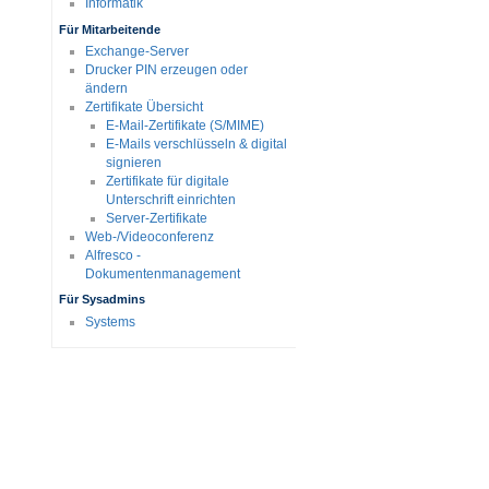
Informatik
Für Mitarbeitende
Exchange-Server
Drucker PIN erzeugen oder
ändern
Zertifikate Übersicht
E-Mail-Zertifikate (S/MIME)
E-Mails verschlüsseln & digital
signieren
Zertifikate für digitale
Unterschrift einrichten
Server-Zertifikate
Web-/Videoconferenz
Alfresco -
Dokumentenmanagement
Für Sysadmins
Systems