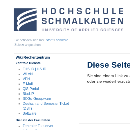
Sie befinden sich hier:
start
»
software
Zuletzt angesehen:
Wiki Rechenzentrum
Diese Seite
Zentrale Dienste
FHS-ID | HS-ID
WLAN
Sie sind einem Link zu 
VPN
oder sie wiederherzuste
E-Mail
QIS-Portal
Stud.IP
SOGo-Groupware
Deutschland Semester Ticket
(DST)
Software
Dienste der Fakultäten
Zentraler Fileserver