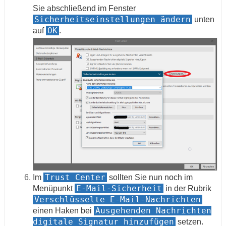
Sie abschließend im Fenster
Sicherheitseinstellungen ändern
unten
OK
auf
.
Trust Center
Im
sollten Sie nun noch im
E-Mail-Sicherheit
Menüpunkt
in der Rubrik
Verschlüsselte E-Mail-Nachrichten
Ausgehenden Nachrichten
einen Haken bei
digitale Signatur hinzufügen
setzen.