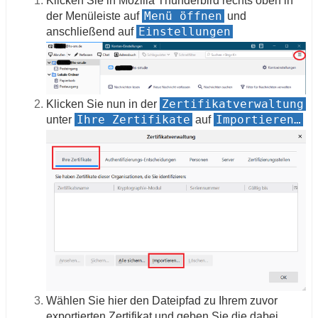
Klicken Sie in Mozilla Thunderbird rechts oben in
Menü öffnen
der Menüleiste auf
und
Einstellungen
anschließend auf
Zertifikatverwaltung
Klicken Sie nun in der
Ihre Zertifikate
Importieren…
unter
auf
Wählen Sie hier den Dateipfad zu Ihrem zuvor
exportierten Zertifikat und geben Sie die dabei