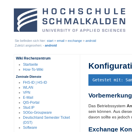
Sie befinden sich hier:
start
»
email
»
exchange
»
android
Zuletzt angesehen:
android
•
Wiki Rechenzentrum
Konfigurat
Startseite
How-To-Wiki
Zentrale Dienste
Getestet mit: Sa
FHS-ID | HS-ID
WLAN
VPN
Vorbemerkung
E-Mail
QIS-Portal
Das Betriebssystem
An
Stud.IP
sein können. Aus diesem
SOGo-Groupware
davon sollte es jedoch
Deutschland Semester Ticket
(DST)
Software
Exchange Kont