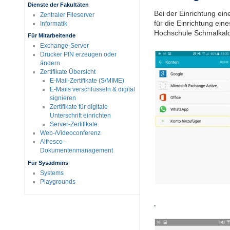
Dienste der Fakultäten
Bei der Einrichtung ei
Zentraler Fileserver
für die Einrichtung ei
Informatik
Hochschule Schmalkald
Für Mitarbeitende
Exchange-Server
Drucker PIN erzeugen oder
ändern
Zertifikate Übersicht
E-Mail-Zertifikate (S/MIME)
E-Mails verschlüsseln & digital
signieren
Zertifikate für digitale
Unterschrift einrichten
Server-Zertifikate
Web-/Videoconferenz
Alfresco -
Dokumentenmanagement
Für Sysadmins
Systems
Playgrounds
.