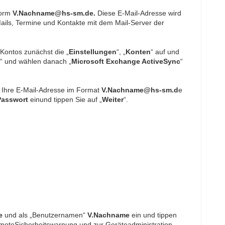
Form
V.Nachname@hs-sm.de.
Diese E-Mail-Adresse wird
ails, Termine und Kontakte mit dem Mail-Server der
eKontos zunächst die „
Einstellungen
“, „
Konten
“ auf und
“ und wählen danach „
Microsoft Exchange ActiveSync
“
 Ihre E-Mail-Adresse im Format
V.Nachname@hs-sm.d
e
Passwort
einund tippen Sie auf „
Weiter
“.
e
und als „Benutzernamen“
V.Nachname
ein und tippen
emoteSicherheitswarnung und zur Geräteadministration